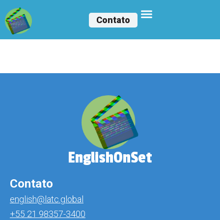
Contato
Marcus Ligocki Junior
EnglishOnSet
Contato
english@latc.global
+55 21 98357-3400